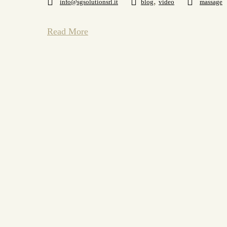
,
info@sgsolutionsrl.it
blog
video
massage
Read More