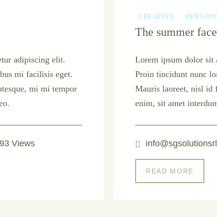
CREATIVE
PHYSIO
The summer fac
ur adipiscing elit.
Lorem ipsum dolor sit a
bus mi facilisis eget.
Proin tincidunt nunc lo
entesque, mi mi tempor
Mauris laoreet, nisl id
eo.
enim, sit amet interdum
93 Views
info@sgsolutionsrl.
READ MORE