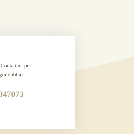
Cream massage
Contattaci per
ogni dubbio
847073